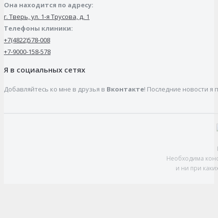
Она находится по адресу:
г. Тверь, ул. 1-я Трусова, д. 1
Телефоны клиники:
+7(4822)578-008
+7-9000-158-578
Я в социальных сетях
Добавляйтесь ко мне в друзья в
Вконтакте
! Последние новости я 
Необходима конс
и ни при каки
t
T